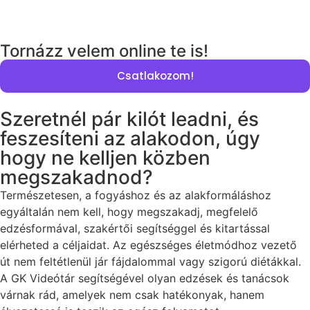
Nap
Óra
Perc
Mp
Tornázz velem online te is!
Csatlakozom!
Szeretnél pár kilót leadni, és
feszesíteni az alakodon, úgy
hogy ne kelljen közben
megszakadnod?
Természetesen, a fogyáshoz és az alakformáláshoz
egyáltalán nem kell, hogy megszakadj, megfelelő
edzésformával, szakértői segítséggel és kitartással
elérheted a céljaidat. Az egészséges életmódhoz vezető
út nem feltétlenül jár fájdalommal vagy szigorú diétákkal.
A GK Videótár segítségével olyan edzések és tanácsok
várnak rád, amelyek nem csak hatékonyak, hanem