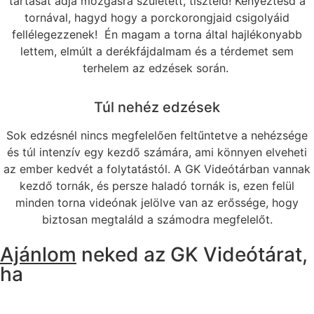
tartását adja mozgásra született, tiszteld! Kényeztesd a
tornával, hagyd hogy a porckorongjaid csigolyáid
fellélegezzenek! Én magam a torna által hajlékonyabb
lettem, elmúlt a derékfájdalmam és a térdemet sem
terhelem az edzések során.
Túl nehéz edzések
Sok edzésnél nincs megfelelően feltűntetve a nehézsége
és túl intenzív egy kezdő számára, ami könnyen elveheti
az ember kedvét a folytatástól. A GK Videótárban vannak
kezdő tornák, és persze haladó tornák is, ezen felül
minden torna videónak jelölve van az erőssége, hogy
biztosan megtaláld a számodra megfelelőt.
Ajánlom
neked az GK Videótárat,
ha