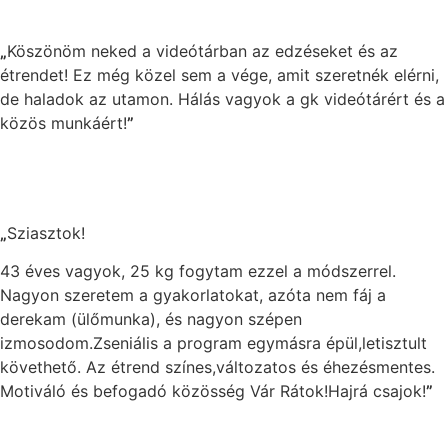
„
Köszönöm neked a videótárban az edzéseket és az
étrendet! Ez még közel sem a vége, amit szeretnék elérni,
de haladok az utamon. Hálás vagyok a gk videótárért és a
közös munkáért!
”
„
Sziasztok!
43 éves vagyok, 25 kg fogytam ezzel a módszerrel.
Nagyon szeretem a gyakorlatokat, azóta nem fáj a
derekam (ülőmunka), és nagyon szépen
izmosodom.Zseniális a program egymásra épül,letisztult
követhető. Az étrend színes,változatos és éhezésmentes.
Motiváló és befogadó közösség Vár Rátok!Hajrá csajok!
”