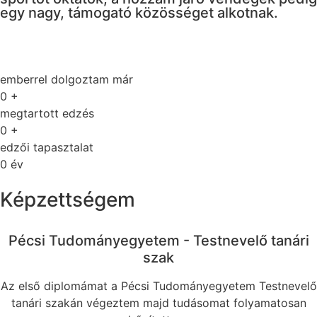
egy nagy, támogató közösséget alkotnak.
emberrel dolgoztam már
0
+
megtartott edzés
0
+
edzői tapasztalat
0
év
Képzettségem
Pécsi Tudományegyetem - Testnevelő tanári
szak
Az első diplomámat a Pécsi Tudományegyetem Testnevelő
tanári szakán végeztem majd tudásomat folyamatosan