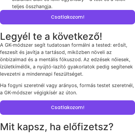
teljes összhangja.
Csatlakozom!
Legyél te a következő!
A GK-módszer segít tudatosan formálni a tested: erősít,
feszesít és javítja a tartásod, miközben növeli az
önbizalmad és a mentális fókuszod. Az edzések nőiesek,
ízületkímélők, a nyújtó-lazító gyakorlatok pedig segítenek
levezetni a mindennapi feszültséget.
Ha fogyni szeretnél vagy arányos, formás testet szeretnél,
a GK-módszer végigkísér az úton.
Csatlakozom!
Mit kapsz, ha előfizetsz?