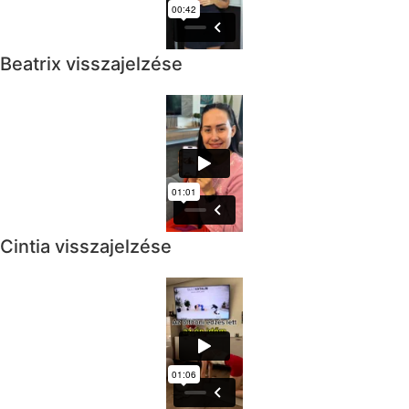
Beatrix visszajelzése
Cintia visszajelzése