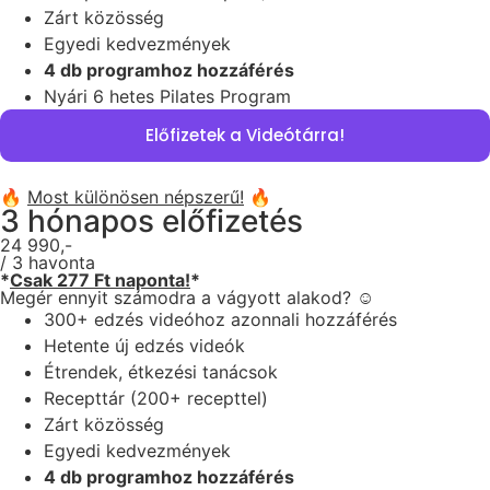
Zárt közösség
Egyedi kedvezmények
4 db programhoz hozzáférés
Nyári 6 hetes Pilates Program
Előfizetek a Videótárra!
🔥
Most különösen népszerű!
🔥
3 hónapos előfizetés
24 990,-
/ 3 havonta
*
Csak 277 Ft naponta!
*
Megér ennyit számodra a vágyott alakod? ☺️
300+ edzés videóhoz azonnali hozzáférés
Hetente új edzés videók
Étrendek, étkezési tanácsok
Recepttár (200+ recepttel)
Zárt közösség
Egyedi kedvezmények
4 db programhoz hozzáférés