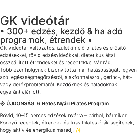
GK videótár
• 300+ edzés, kezdő & haladó
programok, étrendek •
GK Videótár változatos, ízületkímélő pilates és erősítő
edzésekkel, rövid edzésvideókkal, dietetikus által
összeállított étrendekkel és receptekkel vár rád.
Több ezer hölgynek bizonyította már hatásosságát, legyen
szó: egészségmegőrzésről, alakformálásról, gerinc-, hát-
vagy derékproblémáról.
Kezdőknek és haladóknak
egyaránt ajánlott!
☀️ ÚJDONSÁG: 6 Hetes Nyári Pilates Program
Rövid, 10–15 perces edzések nyárra – bárhol, bármikor.
Könnyű receptek, étrendek és friss Pilates órák segítenek,
hogy aktív és energikus maradj. ✨