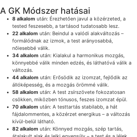
A GK Módszer hatásai
8 alkalom
után: Érezhetően javul a közérzeted, a
tested feszesebb, a tartásod tudatosabb lesz.
22 alkalom
után: Beindul a valódi alakváltozás –
formálódnak az izmok, a test arányosabbá,
nőiesebbé válik.
34 alkalom
után: Kialakul a harmonikus mozgás,
könnyebbé válik minden edzés, és láthatóvá válik a
változás.
44 alkalom
után: Erősödik az izomzat, fejlődik az
állóképesség, és a mozgás örömmé válik.
58 alkalom
után: A test zsírszövete fokozatosan
csökken, miközben tónusos, feszes izomzat épül.
70 alkalom
után: A testtartás stabilabb, a hát
fájdalommentes, a közérzet energikus – a változás
kívül-belül látható.
82 alkalom
után: Könnyed mozgás, szép tartás,
átalakult alak és lelki egyensúly – a test és a lélek