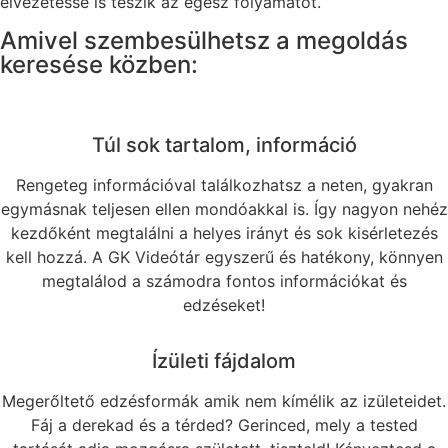
élvezetessé is teszik az egész folyamatot.
Amivel szembesülhetsz a megoldás
keresése közben:
Túl sok tartalom, információ
Rengeteg információval találkozhatsz a neten, gyakran
egymásnak teljesen ellen mondóakkal is. Így nagyon nehéz
kezdőként megtalálni a helyes irányt és sok kisérletezés
kell hozzá. A GK Videótár egyszerű és hatékony, könnyen
megtalálod a számodra fontos információkat és
edzéseket!
Ízületi fájdalom
Megerőltető edzésformák amik nem kímélik az izületeidet.
Fáj a derekad és a térded? Gerinced, mely a tested