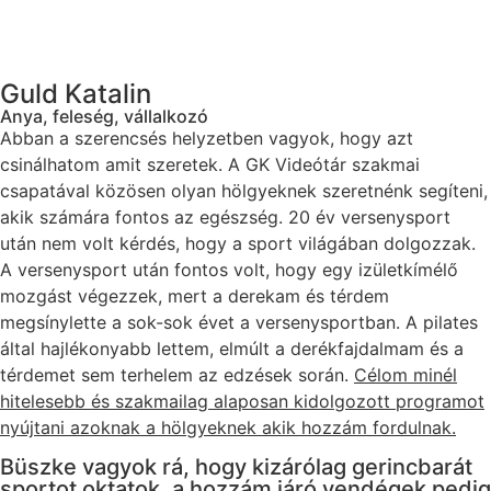
Guld Katalin
Anya, feleség, vállalkozó
Abban a szerencsés helyzetben vagyok, hogy azt
csinálhatom amit szeretek. A GK Videótár szakmai
csapatával közösen olyan hölgyeknek szeretnénk segíteni,
akik számára fontos az egészség. 20 év versenysport
után nem volt kérdés, hogy a sport világában dolgozzak.
A versenysport után fontos volt, hogy egy izületkímélő
mozgást végezzek, mert a derekam és térdem
megsínylette a sok-sok évet a versenysportban. A pilates
által hajlékonyabb lettem, elmúlt a derékfajdalmam és a
térdemet sem terhelem az edzések során.
Célom minél
hitelesebb és szakmailag alaposan kidolgozott programot
nyújtani azoknak a hölgyeknek akik hozzám fordulnak.
Büszke vagyok rá, hogy kizárólag gerincbarát
sportot oktatok, a hozzám járó vendégek pedig